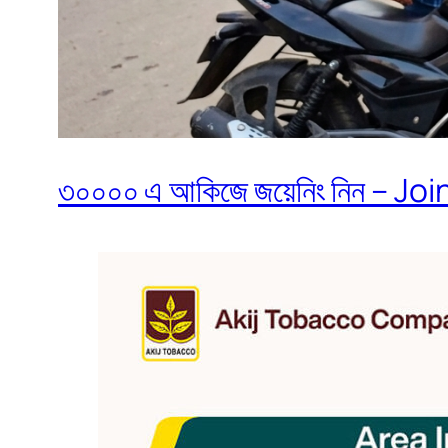
৩০০০০ এ আকিজে জয়েনিং নিন – Join