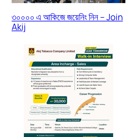
৩০০০০ এ আকিজে জয়েনিং নিন – Join
Akij