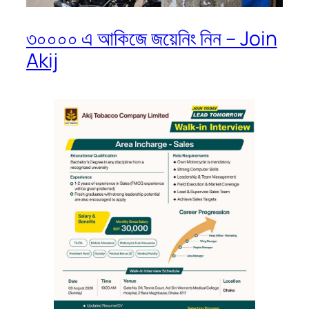
৩০০০০ এ আকিজে জয়েনিং নিন – Join
Akij