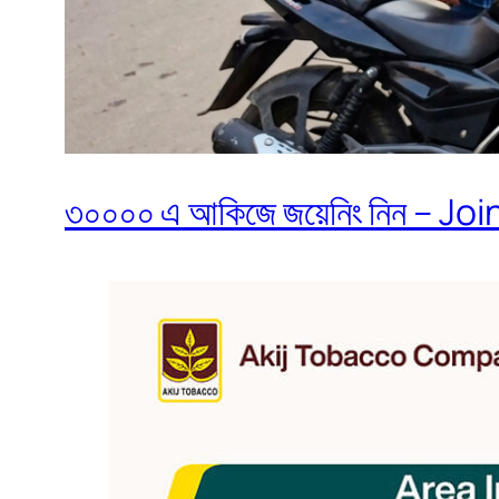
৩০০০০ এ আকিজে জয়েনিং নিন – Join