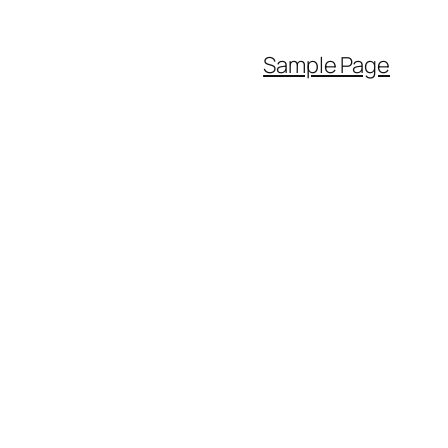
Sample Page