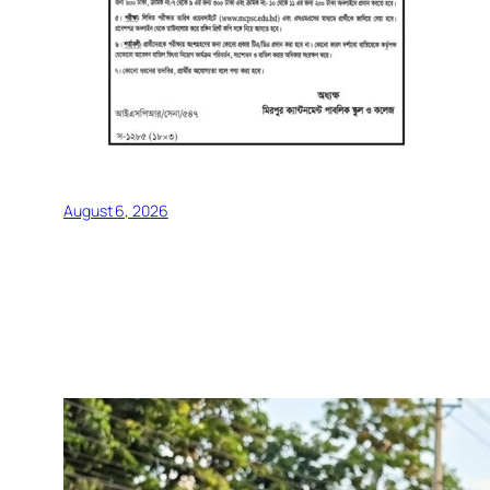
August 6, 2026