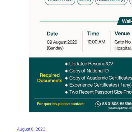
August 6, 2026