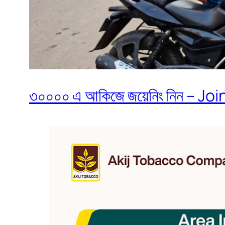
৩০০০০ এ আকিজে জয়েনিং নিন – Join