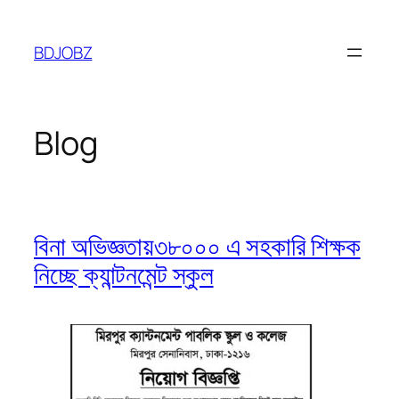
Skip
to
BDJOBZ
content
Blog
বিনা অভিজ্ঞতায়৩৮০০০ এ সহকারি শিক্ষক
নিচ্ছে ক্যান্টনমেন্ট স্কুল