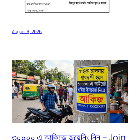
August 6, 2026
৩০০০০ এ আকিজে জয়েনিং নিন – Join