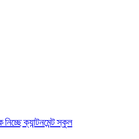
চ্ছে ক্যান্টনমেন্ট স্কুল