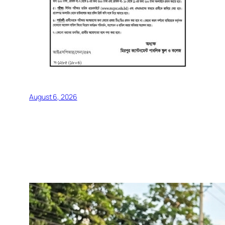
August 6, 2026