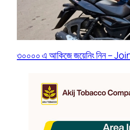
৩০০০০ এ আকিজে জয়েনিং নিন – Join