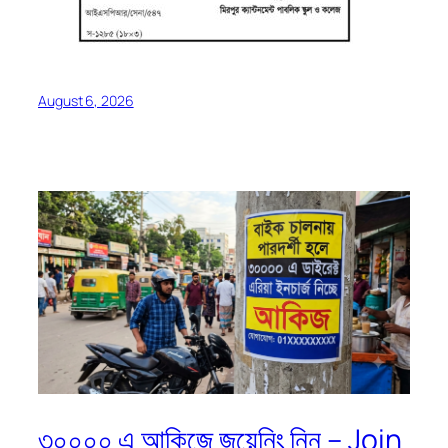
August 6, 2026
৩০০০০ এ আকিজে জয়েনিং নিন – Join