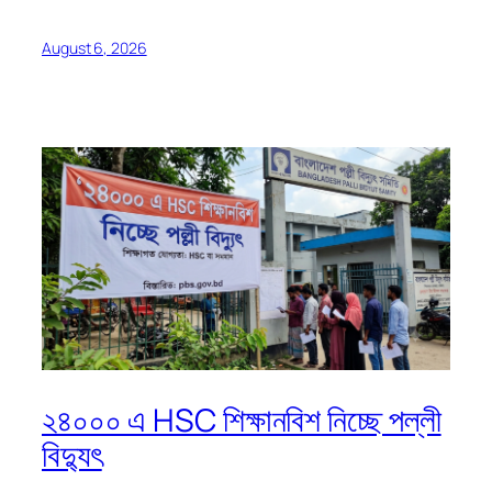
August 6, 2026
২৪০০০ এ HSC শিক্ষানবিশ নিচ্ছে পল্লী
বিদ্যুৎ