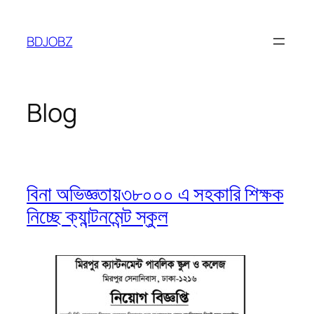
Skip
to
BDJOBZ
content
Blog
বিনা অভিজ্ঞতায়৩৮০০০ এ সহকারি শিক্ষক
নিচ্ছে ক্যান্টনমেন্ট স্কুল