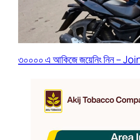
৩০০০০ এ আকিজে জয়েনিং নিন – Join