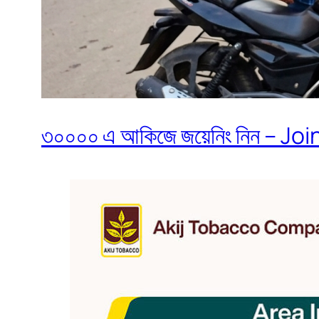
৩০০০০ এ আকিজে জয়েনিং নিন – Join