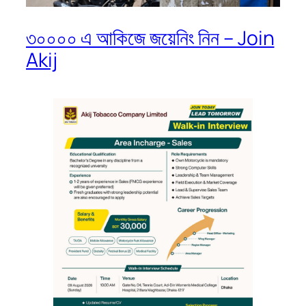
৩০০০০ এ আকিজে জয়েনিং নিন – Join
Akij