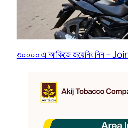
৩০০০০ এ আকিজে জয়েনিং নিন – Join