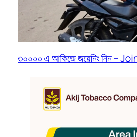
৩০০০০ এ আকিজে জয়েনিং নিন – Join