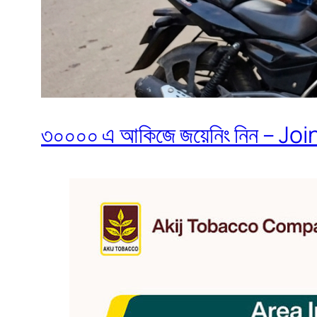
৩০০০০ এ আকিজে জয়েনিং নিন – Join