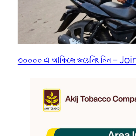
৩০০০০ এ আকিজে জয়েনিং নিন – Join