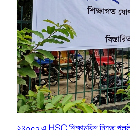
২৪০০০ এ HSC শিক্ষানবিশ নিচ্ছে পল্লী 