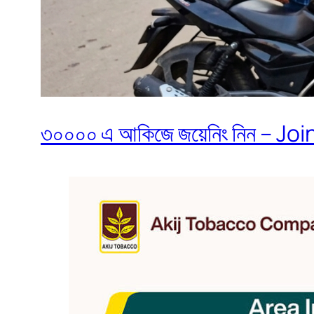
৩০০০০ এ আকিজে জয়েনিং নিন – Join