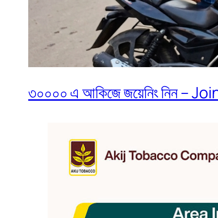
৩০০০০ এ আকিজে জয়েনিং নিন – Join