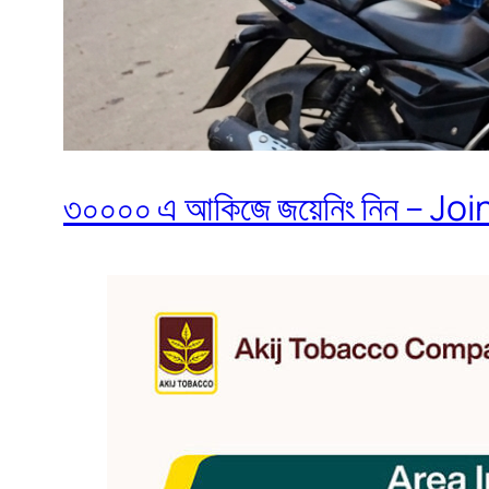
৩০০০০ এ আকিজে জয়েনিং নিন – Join