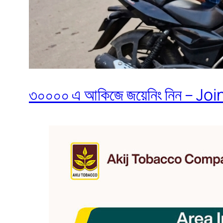
৩০০০০ এ আকিজে জয়েনিং নিন – Join