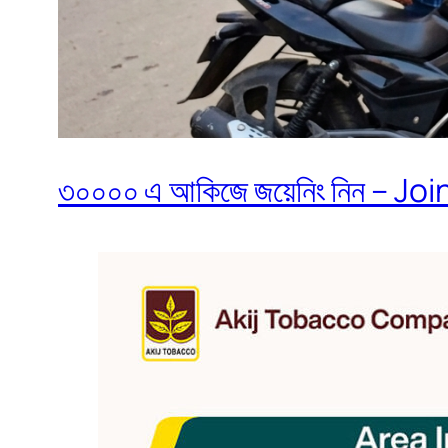
৩০০০০ এ আকিজে জয়েনিং নিন – Join