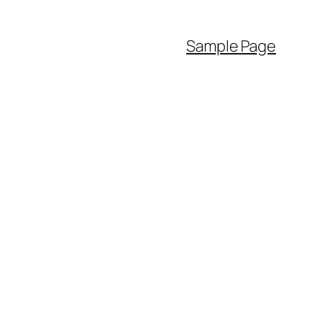
Sample Page