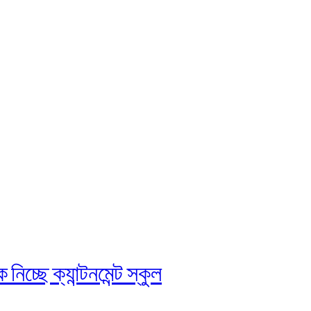
চ্ছে ক্যান্টনমেন্ট স্কুল