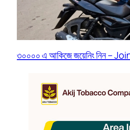
৩০০০০ এ আকিজে জয়েনিং নিন – Join