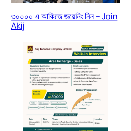
৩০০০০ এ আকিজে জয়েনিং নিন – Join
Akij