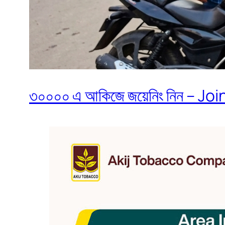
৩০০০০ এ আকিজে জয়েনিং নিন – Join