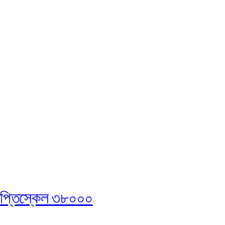
জ্ঞপ্তিস্কেল ৩৮০০০