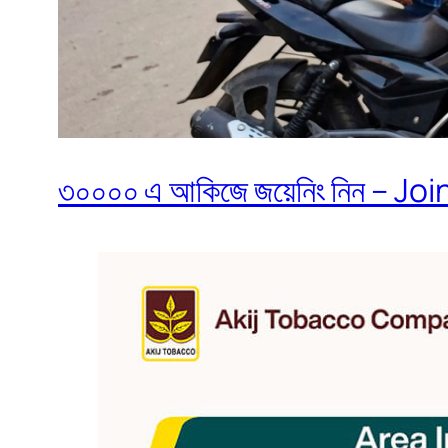
৩০০০০ এ আকিজে জয়েনিং নিন – Join