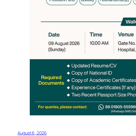
August 6, 2026