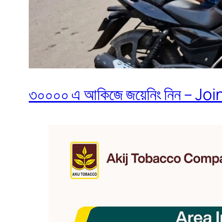
৩০০০০ এ আকিজে জয়েনিং নিন – Join