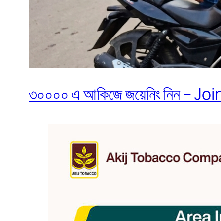
৩০০০০ এ আকিজে জয়েনিং নিন – Join