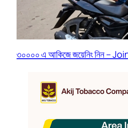
৩০০০০ এ আকিজে জয়েনিং নিন – Join