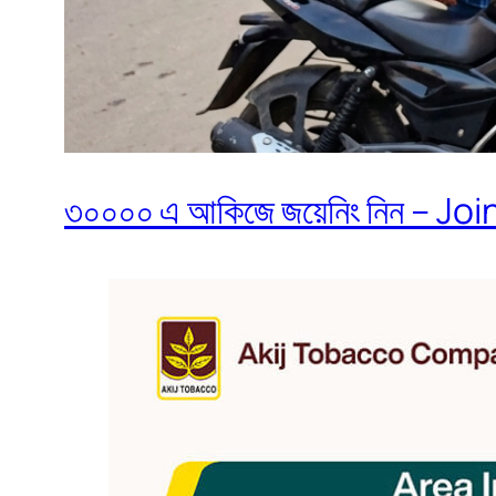
৩০০০০ এ আকিজে জয়েনিং নিন – Join