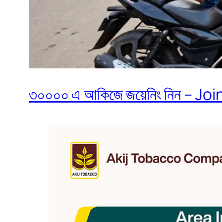
৩০০০০ এ আকিজে জয়েনিং নিন – Join