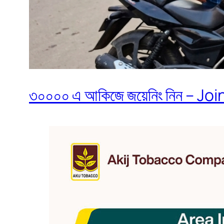
৩০০০০ এ আকিজে জয়েনিং নিন – Join