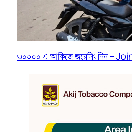
৩০০০০ এ আকিজে জয়েনিং নিন – Join