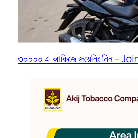
৩০০০০ এ আকিজে জয়েনিং নিন – Join