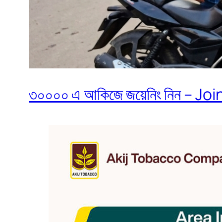
৩০০০০ এ আকিজে জয়েনিং নিন – Join