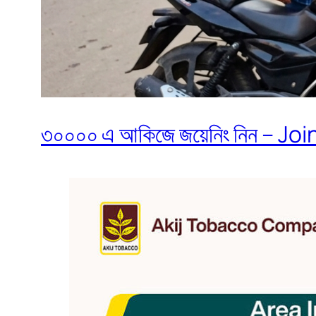
৩০০০০ এ আকিজে জয়েনিং নিন – Join