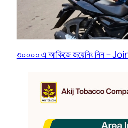
৩০০০০ এ আকিজে জয়েনিং নিন – Join