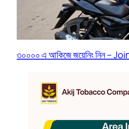
৩০০০০ এ আকিজে জয়েনিং নিন – Join